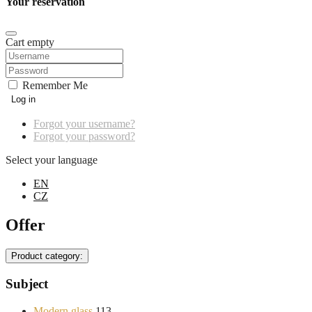
Your reservation
Cart empty
Remember Me
Log in
Forgot your username?
Forgot your password?
Select your language
EN
CZ
Offer
Product category:
Subject
Modern glass
113