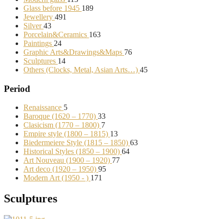
Glass before 1945
189
Jewellery
491
Silver
43
Porcelain&Ceramics
163
Paintings
24
Graphic Arts&Drawings&Maps
76
Sculptures
14
Others (Clocks, Metal, Asian Arts…)
45
Period
Renaissance
5
Baroque (1620 – 1770)
33
Clasicism (1770 – 1800)
7
Empire style (1800 – 1815)
13
Biedermeiere Style (1815 – 1850)
63
Historical Styles (1850 – 1900)
64
Art Nouveau (1900 – 1920)
77
Art deco (1920 – 1950)
95
Modern Art (1950 - )
171
Sculptures