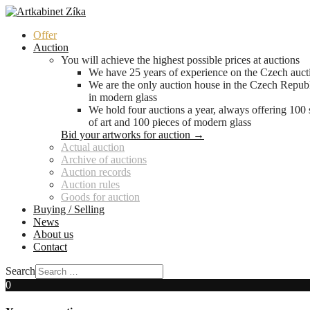
Offer
Auction
You will achieve the highest possible prices at auctions
We have 25 years of experience on the Czech auct
We are the only auction house in the Czech Republ
in modern glass
We hold four auctions a year, always offering 100
of art and 100 pieces of modern glass
Bid your artworks for auction →
Actual auction
Archive of auctions
Auction records
Auction rules
Goods for auction
Buying / Selling
News
About us
Contact
Search
0