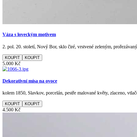
Váza s loveckým motivem
2. pol. 20. století, Nový Bor, sklo čiré, vrstvené zeleným, prořezáva
KOUPIT
5.000 Kč
Dekorativní mísa na ovoce
kolem 1850, Slavkov, porcelán, pestře malované květy, zlaceno, vtla
KOUPIT
4.500 Kč