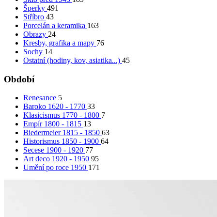
Šperky
491
Stříbro
43
Porcelán a keramika
163
Obrazy
24
Kresby, grafika a mapy
76
Sochy
14
Ostatní (hodiny, kov, asiatika...)
45
Období
Renesance
5
Baroko 1620 - 1770
33
Klasicismus 1770 - 1800
7
Empír 1800 - 1815
13
Biedermeier 1815 - 1850
63
Historismus 1850 - 1900
64
Secese 1900 - 1920
77
Art deco 1920 - 1950
95
Umění po roce 1950
171