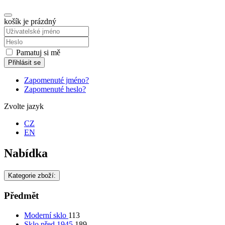
košík je prázdný
Pamatuj si mě
Přihlásit se
Zapomenuté jméno?
Zapomenuté heslo?
Zvolte jazyk
CZ
EN
Nabídka
Kategorie zboží:
Předmět
Moderní sklo
113
Sklo před 1945
189