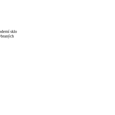
oderní sklo
ybraných