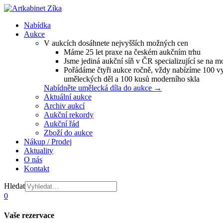
Nabídka
Aukce
V aukcích dosáhnete nejvyšších možných cen
Máme 25 let praxe na českém aukčním trhu
Jsme jediná aukční síň v ČR specializující se na m
Pořádáme čtyři aukce ročně, vždy nabízíme 100 v
uměleckých děl a 100 kusů moderního skla
Nabídněte umělecká díla do aukce →
Aktuální aukce
Archiv aukcí
Aukční rekordy
Aukční řád
Zboží do aukce
Nákup / Prodej
Aktuality
O nás
Kontakt
Hledat
0
Vaše rezervace