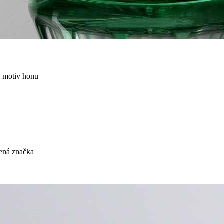
ný motiv honu
čená značka